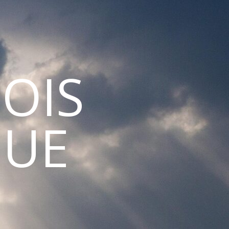
OIS
GUE