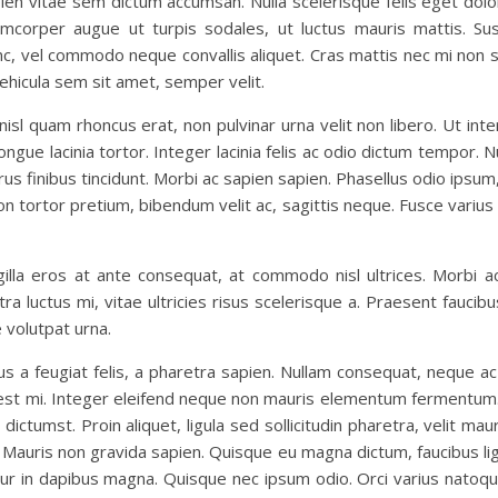
ien vitae sem dictum accumsan. Nulla scelerisque felis eget dolo
amcorper augue ut turpis sodales, ut luctus mauris mattis. Su
unc, vel commodo neque convallis aliquet. Cras mattis nec mi non s
ehicula sem sit amet, semper velit.
isl quam rhoncus erat, non pulvinar urna velit non libero. Ut inte
congue lacinia tortor. Integer lacinia felis ac odio dictum tempor
us finibus tincidunt. Morbi ac sapien sapien. Phasellus odio ipsum,
s non tortor pretium, bibendum velit ac, sagittis neque. Fusce variu
lla eros at ante consequat, at commodo nisl ultrices. Morbi ac
a luctus mi, vitae ultricies risus scelerisque a. Praesent faucib
e volutpat urna.
 a feugiat felis, a pharetra sapien. Nullam consequat, neque ac 
 est mi. Integer eleifend neque non mauris elementum fermentum. C
ictumst. Proin aliquet, ligula sed sollicitudin pharetra, velit ma
. Mauris non gravida sapien. Quisque eu magna dictum, faucibus lig
itur in dapibus magna. Quisque nec ipsum odio. Orci varius natoq