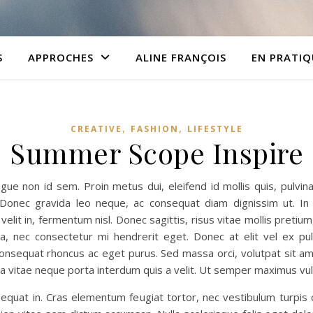
S
APPROCHES
ALINE FRANÇOIS
EN PRATIQ
,
,
CREATIVE
FASHION
LIFESTYLE
Summer Scope Inspire
ue non id sem. Proin metus dui, eleifend id mollis quis, pulvinar
Donec gravida leo neque, ac consequat diam dignissim ut. In l
 velit in, fermentum nisl. Donec sagittis, risus vitae mollis pretium
lla, nec consectetur mi hendrerit eget. Donec at elit vel ex pu
onsequat rhoncus ac eget purus. Sed massa orci, volutpat sit amet
la vitae neque porta interdum quis a velit. Ut semper maximus vu
equat in. Cras elementum feugiat tortor, nec vestibulum turpis