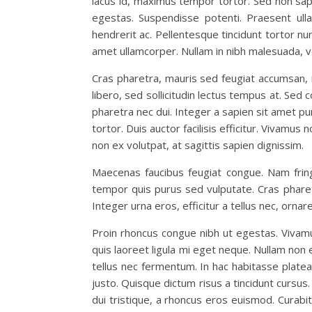
lacus id, maximus tempor tortor. Sed non sap
egestas. Suspendisse potenti. Praesent ull
hendrerit ac. Pellentesque tincidunt tortor n
amet ullamcorper. Nullam in nibh malesuada, v
Cras pharetra, mauris sed feugiat accumsan, n
libero, sed sollicitudin lectus tempus at. Sed 
pharetra nec dui. Integer a sapien sit amet pur
tortor. Duis auctor facilisis efficitur. Vivamu
non ex volutpat, at sagittis sapien dignissim.
Maecenas faucibus feugiat congue. Nam fringi
tempor quis purus sed vulputate. Cras pharetr
Integer urna eros, efficitur a tellus nec, ornar
Proin rhoncus congue nibh ut egestas. Vivamus
quis laoreet ligula mi eget neque. Nullam non
tellus nec fermentum. In hac habitasse platea d
justo. Quisque dictum risus a tincidunt cursus
dui tristique, a rhoncus eros euismod. Curab