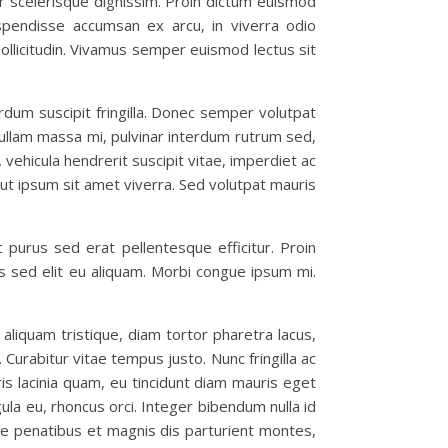
r scelerisque dignissim. Proin dictum euismod
spendisse accumsan ex arcu, in viverra odio
ollicitudin. Vivamus semper euismod lectus sit
rdum suscipit fringilla. Donec semper volutpat
. Nullam massa mi, pulvinar interdum rutrum sed,
 vehicula hendrerit suscipit vitae, imperdiet ac
s ut ipsum sit amet viverra. Sed volutpat mauris
 purus sed erat pellentesque efficitur. Proin
us sed elit eu aliquam. Morbi congue ipsum mi.
aliquam tristique, diam tortor pharetra lacus,
urabitur vitae tempus justo. Nunc fringilla ac
uris lacinia quam, eu tincidunt diam mauris eget
ula eu, rhoncus orci. Integer bibendum nulla id
ue penatibus et magnis dis parturient montes,