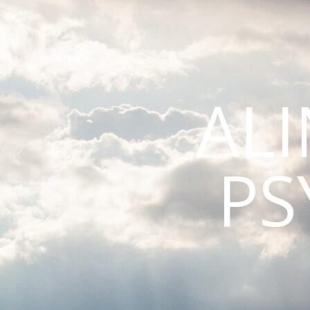
AL
PS